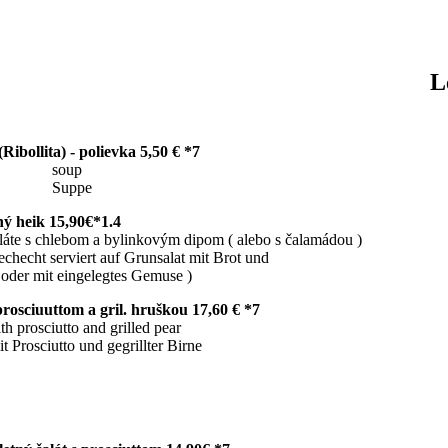
 ponu
bollita) - polievka 5,50 € *7
p
e
ný heik 15,90€*1.4
ebom a bylinkovým dipom ( alebo s čalamádou )
iert auf Grunsalat mit Brot und
legtes Gemuse )
prosciuuttom a gril. hruškou 17,60 € *7
d grilled pear
gegrillter Birne