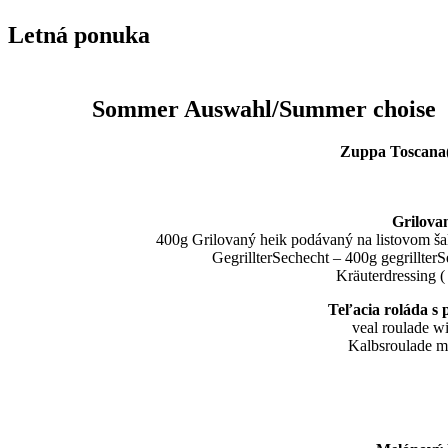
Letná ponuka
Letná
Sommer Auswahl/Summer choise
Zuppa Toscana(Ri
sou
Supp
Grilova
400g Grilovaný heik podávaný na listovom šaláte s chl
GegrillterSechecht – 400g gegrillterSechecht serv
Kräuterdressing ( oder mit einge
Teľacia roláda s 
veal roulade with prosciutto an
Kalbsroulade mit Prosciutto und 