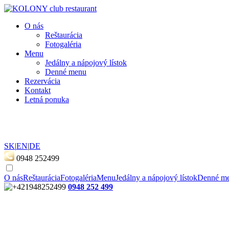
O nás
Reštaurácia
Fotogaléria
Menu
Jedálny a nápojový lístok
Denné menu
Rezervácia
Kontakt
Letná ponuka
SK
|
EN
|
DE
0948 252499
O nás
Reštaurácia
Fotogaléria
Menu
Jedálny a nápojový lístok
Denné m
0948 252 499