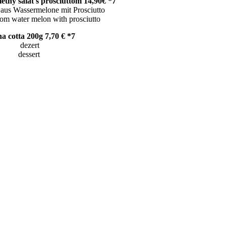
etný šalát s prosciuttom 14,90€ *7
e mit Prosciutto
with prosciutto
a cotta 200g 7,70 € *7
t
rt