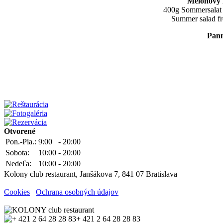
Melónový l
400g Sommersalat aus Wassermelon
Summer salad from water melon 
Pann
dezer
desse
Otvorené
Pon.-Pia.:
9:00
-
20:00
Sobota:
10:00
-
20:00
Nedeľa:
10:00
-
20:00
Kolony club restaurant, Janšákova 7, 841 07 Bratislava
Cookies
Ochrana osobných údajov
+ 421 2 64 28 28 83