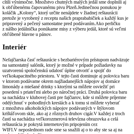
cítili výnimočne. Množstvo chutných malých jedál sme doplnili aj
k obľúbenému čapovanému pivu Plzeň.Jedinečnou ponukou je
koláčik „Kolony“, ktorý určite nenájdete v žiadnej reštaurácii
pretože je vyrobený z receptu našich praprababičiek a každý kus je
pripravený a pečený samostatne pred podávaním.Ako perličku
z nášho jedálnička ponúkame misy z výberu jedál, ktoré sú veľmi
obľúbené hlavne u pánov.
Interiér
Nefajčiarska časť reštaurácie s bezbariérovým prístupom nadväzuje
na samostatný salónik, ktorý je možné v prípade požiadavky na
uzatvorenú spoločenskú udalosť úplne otvoriť a spojiť do
veľkokapacitného priestoru. V tejto časti dominuje aj polovica baru
v ktorom podávame okrem najžiadanejších nápojov aj domáce
limonády a miešané drinky s ktorými sa môžete osviežiť pri
posedení s priateľmi alebo po náročnej práci. Druhá polovica baru
sa nachádza v klubovej časti pre fajčiarov, kde si môžete príjemne
oddýchnuť v pohodlných kreslách a k tomu si môžete vyberať
z množstva alkoholických nápojov podávaných v štýlovom
krištáľovom skle, ako aj z rôznych druhov cigár.V každej z troch
častí sa nachádza veľkorozmerová televízna obrazovka a celá
reštaurácia je pokrytá internetovým pripojením cez
WIFI.V neposlednom rade sme sa snažili aj o to aby ste sa aj na