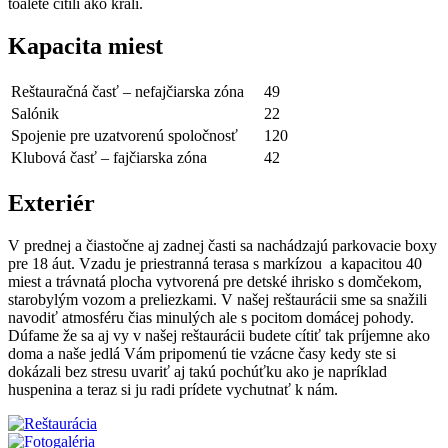
toalete cítili ako králi.
Kapacita miest
Reštauračná časť – nefajčiarska zóna
49
Salónik
22
Spojenie pre uzatvorenú spoločnosť
120
Klubová časť – fajčiarska zóna
42
Exteriér
V prednej a čiastočne aj zadnej časti sa nachádzajú parkovacie boxy
pre 18 áut. Vzadu je priestranná terasa s markízou a kapacitou 40
miest a trávnatá plocha vytvorená pre detské ihrisko s domčekom,
starobylým vozom a preliezkami. V našej reštaurácii sme sa snažili
navodiť atmosféru čias minulých ale s pocitom domácej pohody.
Dúfame že sa aj vy v našej reštaurácii budete cítiť tak príjemne ako
doma a naše jedlá Vám pripomenú tie vzácne časy kedy ste si
dokázali bez stresu uvariť aj takú pochúťku ako je napríklad
huspenina a teraz si ju radi prídete vychutnať k nám.