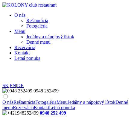
O nás
Reštaurácia
Fotogaléria
Menu
Jedálny a nápojový lístok
Denné menu
Rezervácia
Kontakt
Letná ponuka
SK
|
EN
|
DE
0948 252499
O nás
Reštaurácia
Fotogaléria
Menu
Jedálny a nápojový lístok
Denné
menu
Rezervácia
Kontakt
Letná ponuka
0948 252 499