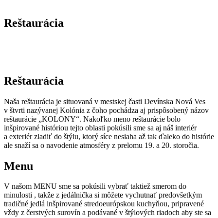
Reštaurácia
Reštaurácia
Naša reštaurácia je situovaná v mestskej časti Devínska Nová Ves
v štvrti nazývanej Kolónia z čoho pochádza aj prispôsobený názov
reštaurácie „KOLONY“. Nakoľko meno reštaurácie bolo
inšpirované históriou tejto oblasti pokúsili sme sa aj náš interiér
a exteriér zladiť do štýlu, ktorý síce nesiaha až tak ďaleko do histórie
ale snaží sa o navodenie atmosféry z prelomu 19. a 20. storočia.
Menu
V našom MENU sme sa pokúsili vybrať taktiež smerom do
minulosti , takže z jedálnička si môžete vychutnať predovšetkým
tradičné jedlá inšpirované stredoeurópskou kuchyňou, pripravené
vždy z čerstvých surovín a podávané v štýlových riadoch aby ste sa