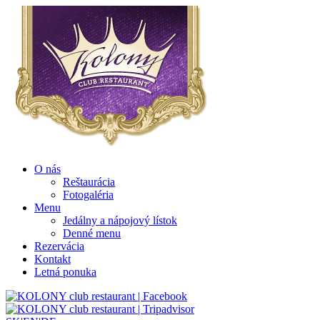
O nás
Reštaurácia
Fotogaléria
Menu
Jedálny a nápojový lístok
Denné menu
Rezervácia
Kontakt
Letná ponuka