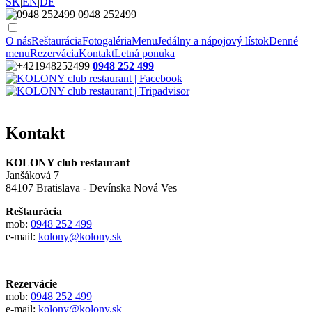
SK
|
EN
|
DE
0948 252499
O nás
Reštaurácia
Fotogaléria
Menu
Jedálny a nápojový lístok
Denné
menu
Rezervácia
Kontakt
Letná ponuka
0948 252 499
Kontakt
KOLONY club restaurant
Janšáková 7
84107 Bratislava - Devínska Nová Ves
Reštaurácia
mob:
0948 252 499
e-mail:
kolony@kolony.sk
Rezervácie
mob:
0948 252 499
e-mail:
kolony@kolony.sk